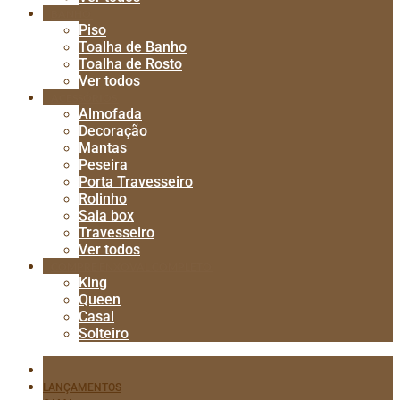
BANHO
Piso
Toalha de Banho
Toalha de Rosto
Ver todos
ACESSÓRIOS
Almofada
Decoração
Mantas
Peseira
Porta Travesseiro
Rolinho
Saia box
Travesseiro
Ver todos
COMPRE ENXOVAL COMPLETO
King
Queen
Casal
Solteiro
LANÇAMENTOS