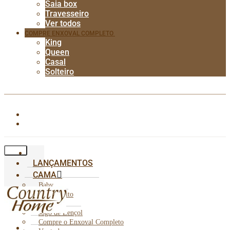
Saia box
Travesseiro
Ver todos
COMPRE ENXOVAL COMPLETO
King
Queen
Casal
Solteiro
LANÇAMENTOS
CAMA
Baby
Cobre Leito
Edredom
Jogo de Lençol
Compre o Enxoval Completo