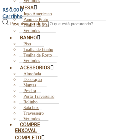
Ver todos
MESA
R$
0,00
0
Jogo Americano
Carrinho
Pano de Prato
Pesquisar produtos
Toalha de Mesa
Ver todos
BANHO
Piso
Toalha de Banho
Toalha de Rosto
Ver todos
ACESSÓRIOS
Almofada
Decoração
Mantas
Peseira
Porta Travesseiro
Rolinho
Saia box
Travesseiro
Ver todos
COMPRE
ENXOVAL
COMPLETO