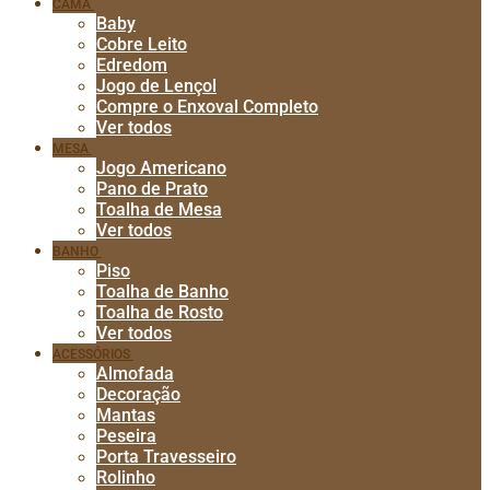
CAMA
Baby
Cobre Leito
Edredom
Jogo de Lençol
Compre o Enxoval Completo
Ver todos
MESA
Jogo Americano
Pano de Prato
Toalha de Mesa
Ver todos
BANHO
Piso
Toalha de Banho
Toalha de Rosto
Ver todos
ACESSÓRIOS
Almofada
Decoração
Mantas
Peseira
Porta Travesseiro
Rolinho