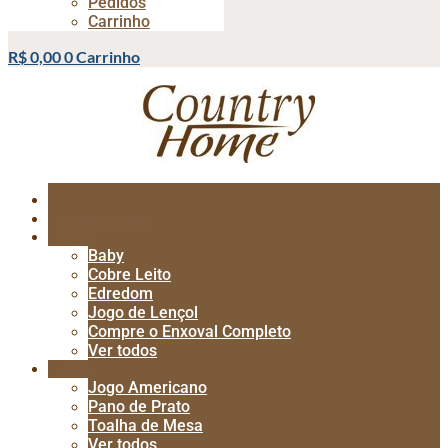
Pedidos
Carrinho
R$
0,00
0
Carrinho
LANÇAMENTOS
CAMA
Baby
Cobre Leito
Edredom
Jogo de Lençol
Compre o Enxoval Completo
Ver todos
MESA
Jogo Americano
Pano de Prato
Toalha de Mesa
Ver todos