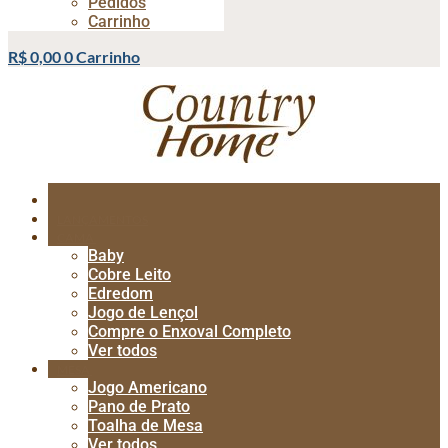
Pedidos
Carrinho
R$
0,00
0
Carrinho
LANÇAMENTOS
CAMA
Baby
Cobre Leito
Edredom
Jogo de Lençol
Compre o Enxoval Completo
Ver todos
MESA
Jogo Americano
Pano de Prato
Toalha de Mesa
Ver todos