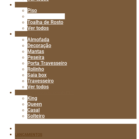
BANHO
Piso
Toalha de Banho
Toalha de Rosto
Ver todos
ACESSÓRIOS
Almofada
Decoração
Mantas
Peseira
Porta Travesseiro
Rolinho
Saia box
Travesseiro
Ver todos
COMPRE ENXOVAL COMPLETO
King
Queen
Casal
Solteiro
LANÇAMENTOS