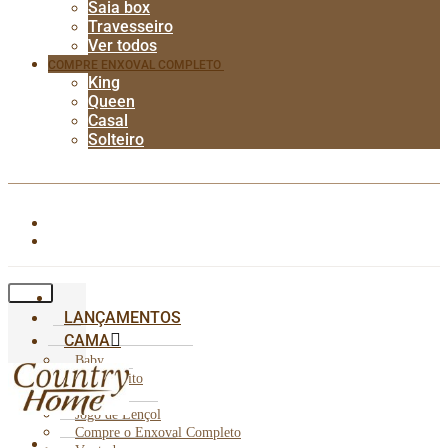
Saia box
Travesseiro
Ver todos
COMPRE ENXOVAL COMPLETO
King
Queen
Casal
Solteiro
LANÇAMENTOS
CAMA
Baby
Cobre Leito
Edredom
Jogo de Lençol
Compre o Enxoval Completo