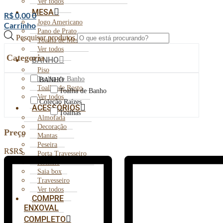
Ver todos
MESA
R$
0,00
0
Jogo Americano
Carrinho
Pano de Prato
Pesquisar produtos
Toalha de Mesa
Ver todos
Categoria
BANHO
Piso
Toalha de Banho
BANHO
Toalha de Rosto
Toalha de Banho
Ver todos
Coleção Raízes
ACESSÓRIOS
Toalhas
Almofada
Decoração
Preço
Mantas
Peseira
R$
R$
Porta Travesseiro
Rolinho
Saia box
Travesseiro
Ver todos
COMPRE
ENXOVAL
COMPLETO