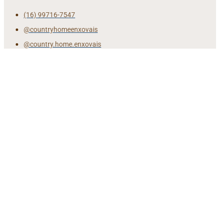
(16) 99716-7547
@countryhomeenxovais
@country.home.enxovais