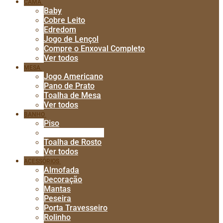
CAMA
Baby
Cobre Leito
Edredom
Jogo de Lençol
Compre o Enxoval Completo
Ver todos
MESA
Jogo Americano
Pano de Prato
Toalha de Mesa
Ver todos
BANHO
Piso
Toalha de Banho
Toalha de Rosto
Ver todos
ACESSÓRIOS
Almofada
Decoração
Mantas
Peseira
Porta Travesseiro
Rolinho