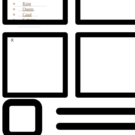
King
Queen
Casal
Solteiro
X