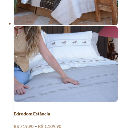
Edredom Estância
-
R$
719,90
R$
1.109,90