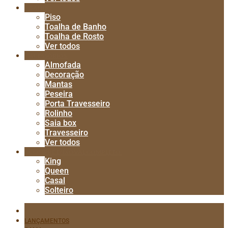
BANHO
Piso
Toalha de Banho
Toalha de Rosto
Ver todos
ACESSÓRIOS
Almofada
Decoração
Mantas
Peseira
Porta Travesseiro
Rolinho
Saia box
Travesseiro
Ver todos
COMPRE ENXOVAL COMPLETO
King
Queen
Casal
Solteiro
LANÇAMENTOS