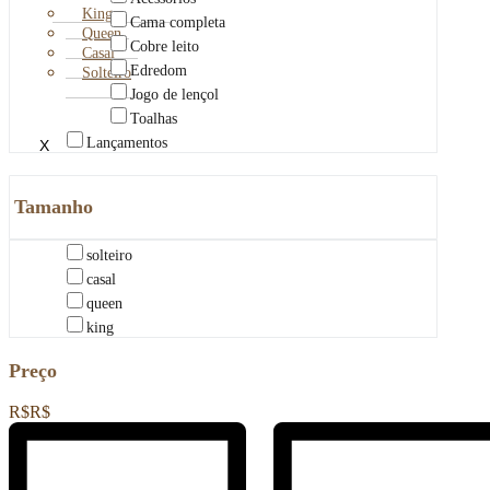
King
Cama completa
Queen
Cobre leito
Casal
Edredom
Solteiro
Jogo de lençol
Toalhas
Lançamentos
X
Tamanho
solteiro
casal
queen
king
Preço
R$
R$