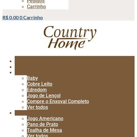
Pedidos
Carrinho
R$
0,00
0
Carrinho
LANÇAMENTOS
CAMA
Baby
Cobre Leito
Edredom
Jogo de Lençol
Compre o Enxoval Completo
Ver todos
MESA
Jogo Americano
Pano de Prato
Toalha de Mesa
Ver todos