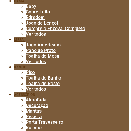
CAMA
Baby
Cobre Leito
Edredom
Jogo de Lençol
Compre o Enxoval Completo
Ver todos
MESA
Jogo Americano
Pano de Prato
Toalha de Mesa
Ver todos
BANHO
Piso
Toalha de Banho
Toalha de Rosto
Ver todos
ACESSÓRIOS
Almofada
Decoração
Mantas
Peseira
Porta Travesseiro
Rolinho