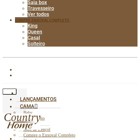
Saia box
Travesseiro
Ver todos
COMPRE ENXOVAL COMPLETO
King
Queen
Casal
Solteiro
LANÇAMENTOS
CAMA
Baby
Cobre Leito
Edredom
Jogo de Lençol
Compre o Enxoval Completo