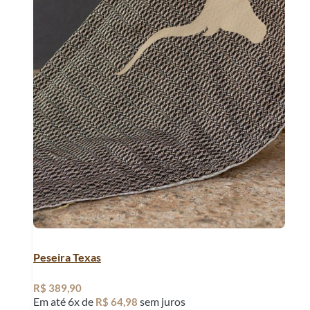
Peseira Texas
R$
389,90
Em até 6x de
sem juros
R$
64,98