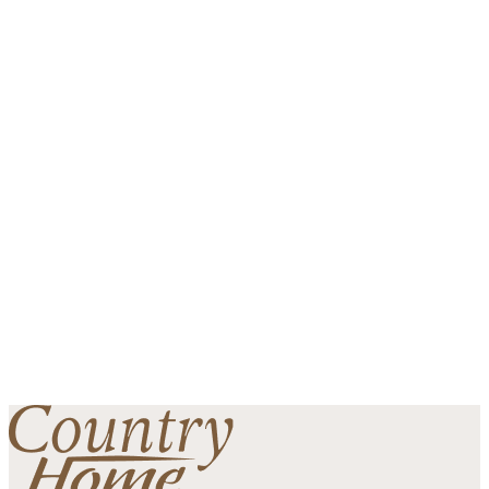
Coleção Raízes
Jogo de Lençol Tradição
-
R$
299,90
R$
499,90
Em até 6x de
sem juros
R$
49,98
Jogo de Lençol Tradição – Conforto e Elegância para
Suas Noites Transforme suas noites em uma experiência
de puro conforto com o Jogo de Lençol…
Adicionar à Lista De Desejos
Já está na lista de desejos
Adicionar à Lista De Desejos