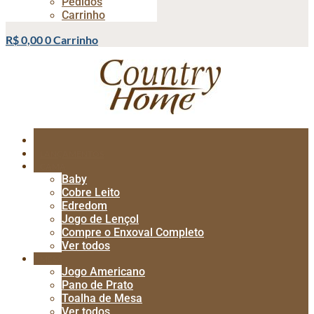
Pedidos
Carrinho
R$
0,00
0
Carrinho
LANÇAMENTOS
CAMA
Baby
Cobre Leito
Edredom
Jogo de Lençol
Compre o Enxoval Completo
Ver todos
MESA
Jogo Americano
Pano de Prato
Toalha de Mesa
Ver todos