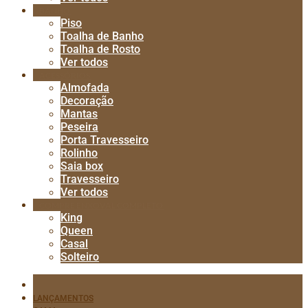
BANHO
Piso
Toalha de Banho
Toalha de Rosto
Ver todos
ACESSÓRIOS
Almofada
Decoração
Mantas
Peseira
Porta Travesseiro
Rolinho
Saia box
Travesseiro
Ver todos
COMPRE ENXOVAL COMPLETO
King
Queen
Casal
Solteiro
LANÇAMENTOS