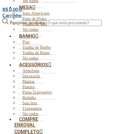
Ver todos
MESA
R$
0,00
0
Jogo Americano
Carrinho
Pano de Prato
Pesquisar produtos
Toalha de Mesa
Ver todos
BANHO
Piso
Toalha de Banho
Toalha de Rosto
Ver todos
ACESSÓRIOS
Almofada
Decoração
Mantas
Peseira
Porta Travesseiro
Rolinho
Saia box
Travesseiro
Ver todos
COMPRE
ENXOVAL
COMPLETO