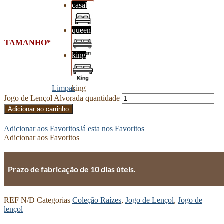
casal
queen
casal
TAMANHO
king
queen
Limpar
king
Jogo de Lençol Alvorada quantidade
Adicionar ao carrinho
Adicionar aos Favoritos
Já esta nos Favoritos
Adicionar aos Favoritos
Prazo de fabricação de 10 dias úteis.
REF
N/D
Categorias
Coleção Raízes
,
Jogo de Lençol
,
Jogo de
lençol