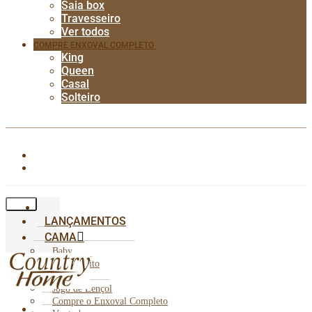
Saia box
Travesseiro
Ver todos
COMPRE ENXOVAL COMPLETO
King
Queen
Casal
Solteiro
LANÇAMENTOS
CAMA
Baby
Cobre Leito
Edredom
Jogo de Lençol
Compre o Enxoval Completo