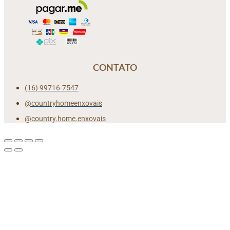
CONTATO
(16) 99716-7547
@countryhomeenxovais
@country.home.enxovais