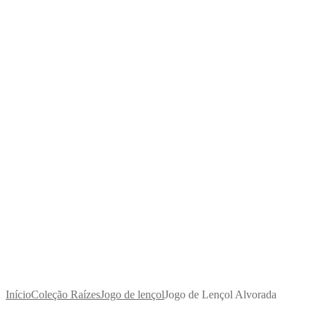
Início
Coleção Raízes
Jogo de lençol
Jogo de Lençol Alvorada