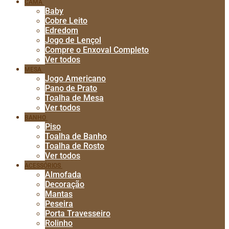
CAMA
Baby
Cobre Leito
Edredom
Jogo de Lençol
Compre o Enxoval Completo
Ver todos
MESA
Jogo Americano
Pano de Prato
Toalha de Mesa
Ver todos
BANHO
Piso
Toalha de Banho
Toalha de Rosto
Ver todos
ACESSÓRIOS
Almofada
Decoração
Mantas
Peseira
Porta Travesseiro
Rolinho