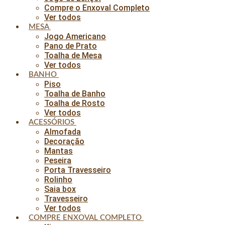
Compre o Enxoval Completo
Ver todos
MESA
Jogo Americano
Pano de Prato
Toalha de Mesa
Ver todos
BANHO
Piso
Toalha de Banho
Toalha de Rosto
Ver todos
ACESSÓRIOS
Almofada
Decoração
Mantas
Peseira
Porta Travesseiro
Rolinho
Saia box
Travesseiro
Ver todos
COMPRE ENXOVAL COMPLETO