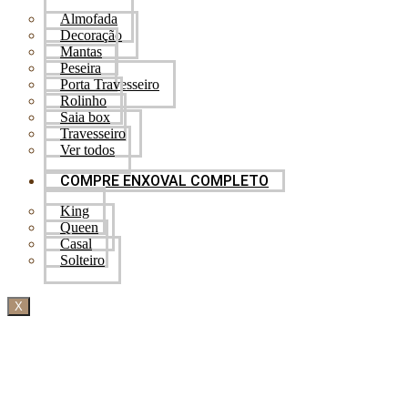
Almofada
Decoração
Mantas
Peseira
Porta Travesseiro
Rolinho
Saia box
Travesseiro
Ver todos
COMPRE ENXOVAL COMPLETO
King
Queen
Casal
Solteiro
X