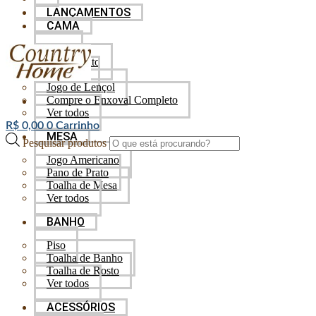
LANÇAMENTOS
CAMA
Baby
Cobre Leito
Edredom
Jogo de Lençol
Compre o Enxoval Completo
Ver todos
R$
0,00
0
Carrinho
MESA
Pesquisar produtos
Jogo Americano
Pano de Prato
Toalha de Mesa
Ver todos
BANHO
Piso
Toalha de Banho
Toalha de Rosto
Ver todos
ACESSÓRIOS