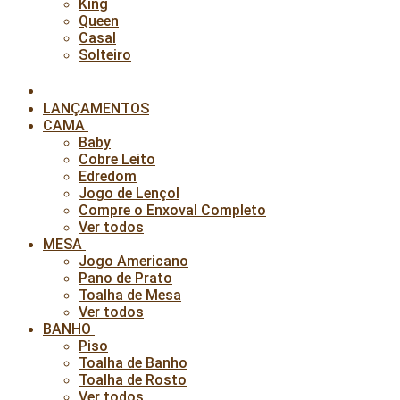
King
Queen
Casal
Solteiro
LANÇAMENTOS
CAMA
Baby
Cobre Leito
Edredom
Jogo de Lençol
Compre o Enxoval Completo
Ver todos
MESA
Jogo Americano
Pano de Prato
Toalha de Mesa
Ver todos
BANHO
Piso
Toalha de Banho
Toalha de Rosto
Ver todos