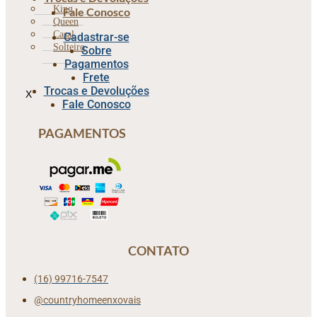
King
Fale Conosco
Queen
Casal
Cadastrar-se
Solteiro
Sobre
Pagamentos
Frete
Trocas e Devoluções
X
Fale Conosco
PAGAMENTOS
CONTATO
(16) 99716-7547
@countryhomeenxovais