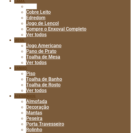
CAMA
Baby
Cobre Leito
Edredom
Jogo de Lençol
Compre o Enxoval Completo
Ver todos
MESA
Jogo Americano
Pano de Prato
Toalha de Mesa
Ver todos
BANHO
Piso
Toalha de Banho
Toalha de Rosto
Ver todos
ACESSÓRIOS
Almofada
Decoração
Mantas
Peseira
Porta Travesseiro
Rolinho