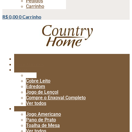
Pedidos
Carrinho
R$
0,00
0
Carrinho
LANÇAMENTOS
CAMA
Baby
Cobre Leito
Edredom
Jogo de Lençol
Compre o Enxoval Completo
Ver todos
MESA
Jogo Americano
Pano de Prato
Toalha de Mesa
Ver todos