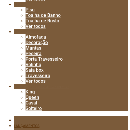
BANHO
Piso
Toalha de Banho
Toalha de Rosto
Ver todos
ACESSÓRIOS
Almofada
Decoração
Mantas
Peseira
Porta Travesseiro
Rolinho
Saia box
Travesseiro
Ver todos
COMPRE ENXOVAL COMPLETO
King
Queen
Casal
Solteiro
LANÇAMENTOS