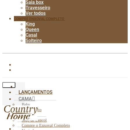
Saia box
Travesseiro
Ver todos
COMPRE ENXOVAL COMPLETO
King
Queen
Casal
Solteiro
LANÇAMENTOS
CAMA
Baby
Cobre Leito
Edredom
Jogo de Lençol
Compre o Enxoval Completo