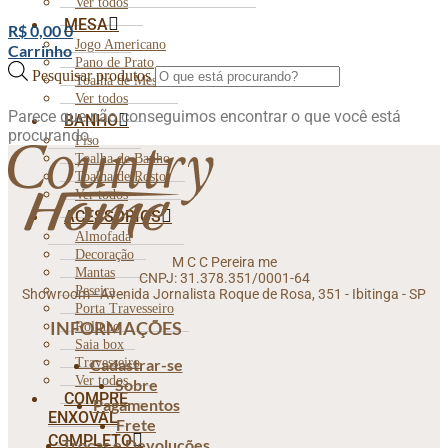
Ver todos
MESA
R$
0,00
0
Jogo Americano
Carrinho
Pano de Prato
Pesquisar produtos
Toalha de Mesa
Ver todos
Parece que não conseguimos encontrar o que você está
BANHO
procurando.
Piso
Toalha de Banho
Toalha de Rosto
Ver todos
ACESSÓRIOS
Almofada
Decoração
M C C Pereira me
Mantas
CNPJ: 31.378.351/0001-64
Peseira
Showroom - Avenida Jornalista Roque de Rosa, 351 - Ibitinga - SP
Porta Travesseiro
INFORMAÇÕES
Rolinho
Saia box
Cadastrar-se
Travesseiro
Ver todos
Sobre
COMPRE
Pagamentos
ENXOVAL
Frete
COMPLETO
Trocas e Devoluções