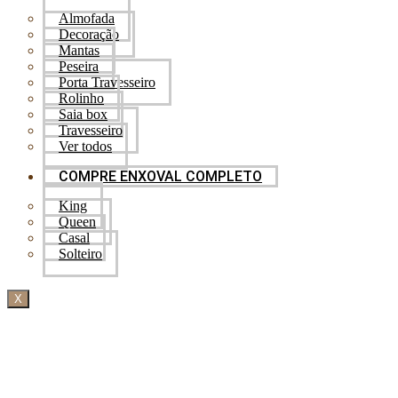
Almofada
Decoração
Mantas
Peseira
Porta Travesseiro
Rolinho
Saia box
Travesseiro
Ver todos
COMPRE ENXOVAL COMPLETO
King
Queen
Casal
Solteiro
X