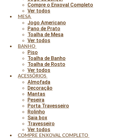
Compre o Enxoval Completo
Ver todos
MESA
Jogo Americano
Pano de Prato
Toalha de Mesa
Ver todos
BANHO
Piso
Toalha de Banho
Toalha de Rosto
Ver todos
ACESSÓRIOS
Almofada
Decoração
Mantas
Peseira
Porta Travesseiro
Rolinho
Saia box
Travesseiro
Ver todos
COMPRE ENXOVAL COMPLETO