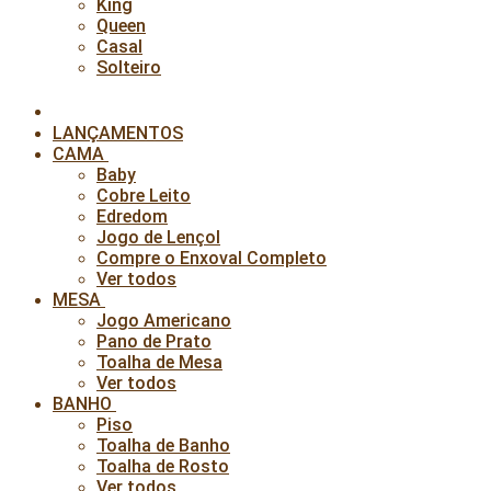
King
Queen
Casal
Solteiro
LANÇAMENTOS
CAMA
Baby
Cobre Leito
Edredom
Jogo de Lençol
Compre o Enxoval Completo
Ver todos
MESA
Jogo Americano
Pano de Prato
Toalha de Mesa
Ver todos
BANHO
Piso
Toalha de Banho
Toalha de Rosto
Ver todos