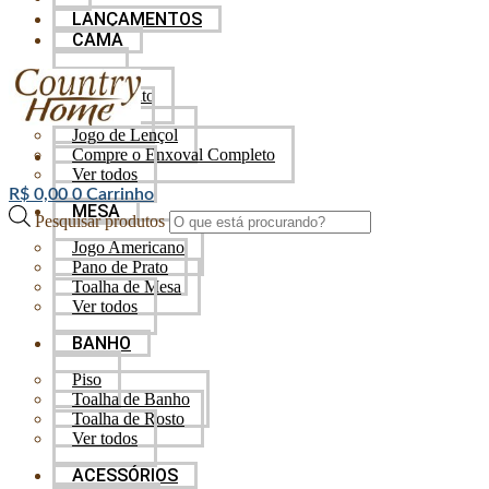
LANÇAMENTOS
CAMA
Baby
Cobre Leito
Edredom
Jogo de Lençol
Compre o Enxoval Completo
Ver todos
R$
0,00
0
Carrinho
MESA
Pesquisar produtos
Jogo Americano
Pano de Prato
Toalha de Mesa
Ver todos
BANHO
Piso
Toalha de Banho
Toalha de Rosto
Ver todos
ACESSÓRIOS