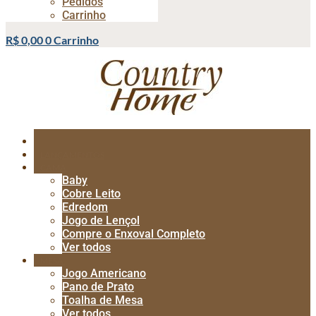
Pedidos
Carrinho
R$
0,00
0
Carrinho
LANÇAMENTOS
CAMA
Baby
Cobre Leito
Edredom
Jogo de Lençol
Compre o Enxoval Completo
Ver todos
MESA
Jogo Americano
Pano de Prato
Toalha de Mesa
Ver todos