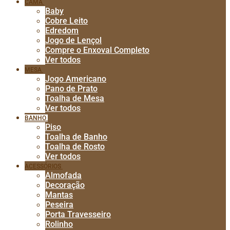
CAMA
Baby
Cobre Leito
Edredom
Jogo de Lençol
Compre o Enxoval Completo
Ver todos
MESA
Jogo Americano
Pano de Prato
Toalha de Mesa
Ver todos
BANHO
Piso
Toalha de Banho
Toalha de Rosto
Ver todos
ACESSÓRIOS
Almofada
Decoração
Mantas
Peseira
Porta Travesseiro
Rolinho