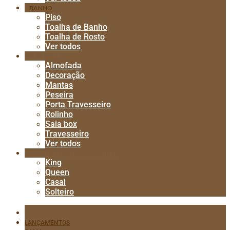
BANHO
Piso
Toalha de Banho
Toalha de Rosto
Ver todos
ACESSÓRIOS
Almofada
Decoração
Mantas
Peseira
Porta Travesseiro
Rolinho
Saia box
Travesseiro
Ver todos
COMPRE ENXOVAL COMPLETO
King
Queen
Casal
Solteiro
LANÇAMENTOS