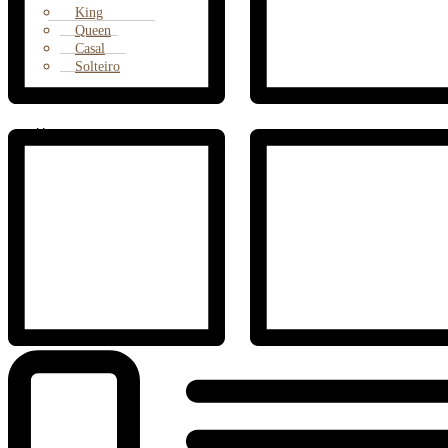
King
Queen
Casal
Solteiro
X