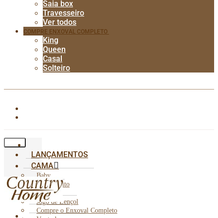
Saia box
Travesseiro
Ver todos
COMPRE ENXOVAL COMPLETO
King
Queen
Casal
Solteiro
LANÇAMENTOS
CAMA
Baby
Cobre Leito
Edredom
Jogo de Lençol
Compre o Enxoval Completo