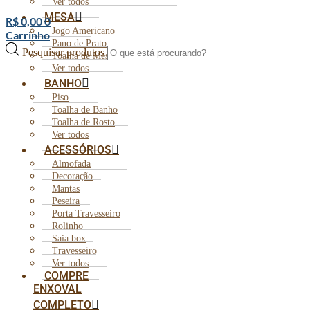
Ver todos
MESA
R$
0,00
0
Jogo Americano
Carrinho
Pano de Prato
Pesquisar produtos
Toalha de Mesa
Ver todos
BANHO
Piso
Toalha de Banho
Toalha de Rosto
Ver todos
ACESSÓRIOS
Almofada
Decoração
Mantas
Peseira
Porta Travesseiro
Rolinho
Saia box
Travesseiro
Ver todos
COMPRE
ENXOVAL
COMPLETO