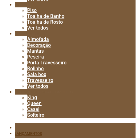
BANHO
Piso
Toalha de Banho
Toalha de Rosto
Ver todos
ACESSÓRIOS
Almofada
Decoração
Mantas
Peseira
Porta Travesseiro
Rolinho
Saia box
Travesseiro
Ver todos
COMPRE ENXOVAL COMPLETO
King
Queen
Casal
Solteiro
LANÇAMENTOS