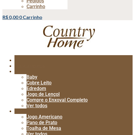
Pedidos
Carrinho
R$
0,00
0
Carrinho
LANÇAMENTOS
CAMA
Baby
Cobre Leito
Edredom
Jogo de Lençol
Compre o Enxoval Completo
Ver todos
MESA
Jogo Americano
Pano de Prato
Toalha de Mesa
Ver todos