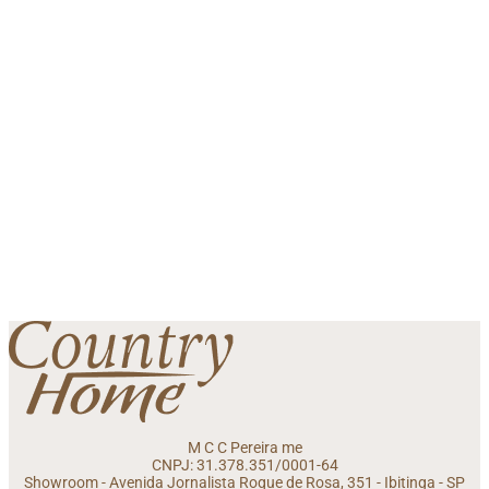
ACESSÓRIOS
Porta Travesseiro Rústico Azul/Cinza
R$
79,90
Em até 2x de
sem juros
R$
39,95
01 Porta Travesseiro com debrum de 4 lados Medida:
70cm x 50cm Composição do tecido: Fio tinto 100%
algodão Produto vendido avulso
Adicionar à Lista De Desejos
Já está na lista de desejos
Adicionar à Lista De Desejos
M C C Pereira me
CNPJ: 31.378.351/0001-64
Showroom - Avenida Jornalista Roque de Rosa, 351 - Ibitinga - SP