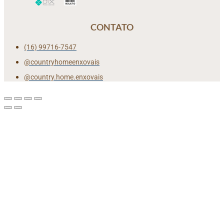
CONTATO
(16) 99716-7547
@countryhomeenxovais
@country.home.enxovais