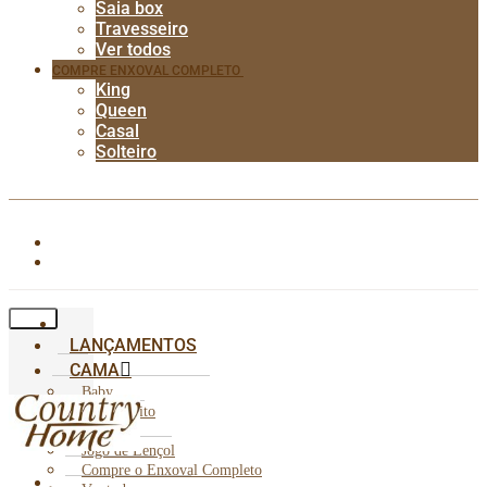
Saia box
Travesseiro
Ver todos
COMPRE ENXOVAL COMPLETO
King
Queen
Casal
Solteiro
LANÇAMENTOS
CAMA
Baby
Cobre Leito
Edredom
Jogo de Lençol
Compre o Enxoval Completo