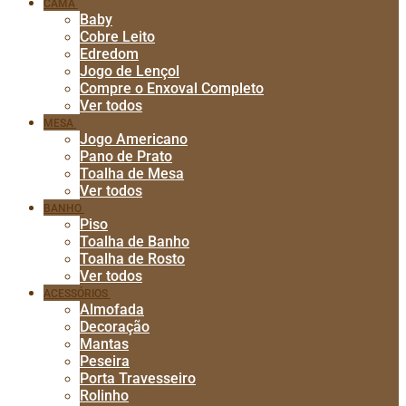
CAMA
Baby
Cobre Leito
Edredom
Jogo de Lençol
Compre o Enxoval Completo
Ver todos
MESA
Jogo Americano
Pano de Prato
Toalha de Mesa
Ver todos
BANHO
Piso
Toalha de Banho
Toalha de Rosto
Ver todos
ACESSÓRIOS
Almofada
Decoração
Mantas
Peseira
Porta Travesseiro
Rolinho