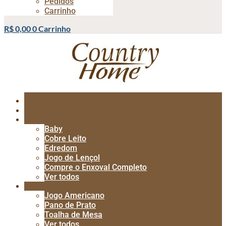
Pedidos
Carrinho
R$
0,00
0
Carrinho
LANÇAMENTOS
CAMA
Baby
Cobre Leito
Edredom
Jogo de Lençol
Compre o Enxoval Completo
Ver todos
MESA
Jogo Americano
Pano de Prato
Toalha de Mesa
Ver todos