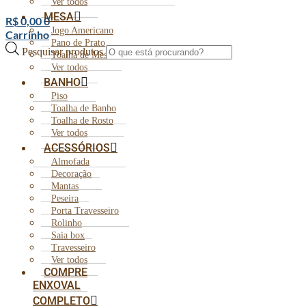
Ver todos
MESA
R$
0,00
0
Jogo Americano
Carrinho
Pano de Prato
Pesquisar produtos
Toalha de Mesa
Ver todos
BANHO
Piso
Toalha de Banho
Toalha de Rosto
Ver todos
ACESSÓRIOS
Almofada
Decoração
Mantas
Peseira
Porta Travesseiro
Rolinho
Saia box
Travesseiro
Ver todos
COMPRE
ENXOVAL
COMPLETO