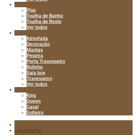
BANHO
Piso
Toalha de Banho
Toalha de Rosto
Ver todos
ACESSÓRIOS
Almofada
Decoração
Mantas
Peseira
Porta Travesseiro
Rolinho
Saia box
Travesseiro
Ver todos
COMPRE ENXOVAL COMPLETO
King
Queen
Casal
Solteiro
LANÇAMENTOS