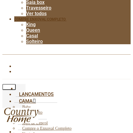
Saia box
Travesseiro
Ver todos
COMPRE ENXOVAL COMPLETO
King
Queen
Casal
Solteiro
LANÇAMENTOS
CAMA
Baby
Cobre Leito
Edredom
Jogo de Lençol
Compre o Enxoval Completo