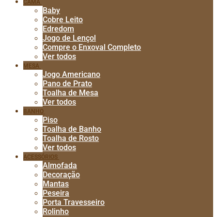
CAMA
Baby
Cobre Leito
Edredom
Jogo de Lençol
Compre o Enxoval Completo
Ver todos
MESA
Jogo Americano
Pano de Prato
Toalha de Mesa
Ver todos
BANHO
Piso
Toalha de Banho
Toalha de Rosto
Ver todos
ACESSÓRIOS
Almofada
Decoração
Mantas
Peseira
Porta Travesseiro
Rolinho