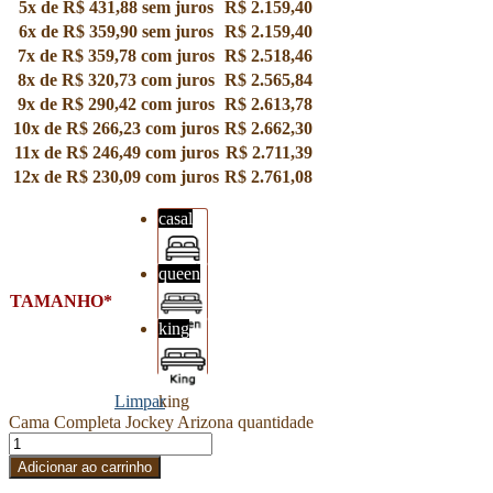
5x de
R$
431,88
sem juros
R$
2.159,40
6x de
R$
359,90
sem juros
R$
2.159,40
7x de
R$
359,78
com juros
R$
2.518,46
8x de
R$
320,73
com juros
R$
2.565,84
9x de
R$
290,42
com juros
R$
2.613,78
10x de
R$
266,23
com juros
R$
2.662,30
11x de
R$
246,49
com juros
R$
2.711,39
12x de
R$
230,09
com juros
R$
2.761,08
casal
queen
casal
TAMANHO
king
queen
Limpar
king
Cama Completa Jockey Arizona quantidade
Adicionar ao carrinho